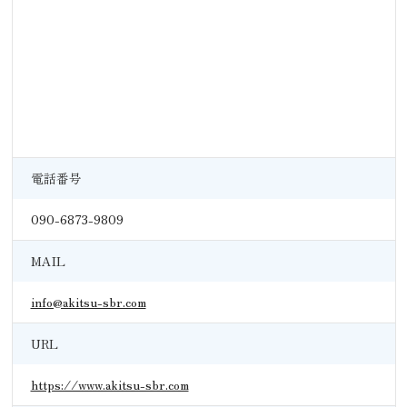
電話番号
090-6873-9809
MAIL
info@akitsu-sbr.com
URL
https://www.akitsu-sbr.com