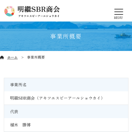
MENU
事業所概要
ホーム
事業所概要
事業所名
明繼SBR商会（アキツエスビーアールショウカイ）
代表
植木 勝博