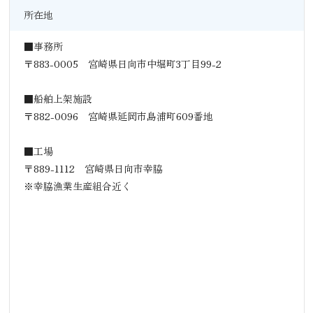
所在地
■事務所
〒883-0005 宮崎県日向市中堀町3丁目99-2
■船舶上架施設
〒882-0096 宮崎県延岡市島浦町609番地
■工場
〒889-1112 宮崎県日向市幸脇
※幸脇漁業生産組合近く