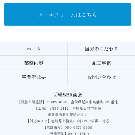
メールフォームはこちら
ホーム
当方のこだわり
業務内容
施工事例
事業所概要
お問い合わせ
明繼SBR商会
【船舶上架施設】〒882-0096 宮崎県延岡市島浦町609番地
【工場】〒889-1112 宮崎県日向市幸脇
※幸脇漁業生産組合近く
【対応エリア】宮崎県を拠点に全国のご依頼に対応
【電話番号】090-6873-9809
【営業時間】8:00～17:00